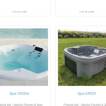
Lire la suite
Lire la suite
Spa 100SW
Spa SR051
oposé par :
Aquilus Piscines & Spas
Proposé par :
Aquilus Piscines & 