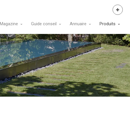
Se Connecter
Magazine
Guide conseil
Annuaire
Produits
Réussir votre projet
Étapes de la
piscine
construction
Réglementation
Piscine en kit
piscine
Piscine bois
Implantation de la
Piscine coque
piscine
Piscine modulaire
Forme de piscine
Piscine béton
Piscine à
monobloc
débordement
La filtration piscine
Revêtement piscine
Mise en eau de la
Piscine naturelle
piscine
Equipements en
option
Piscine intérieure
Budget piscine