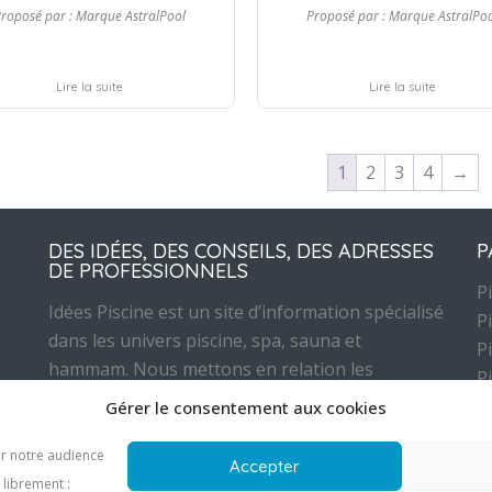
roposé par :
Marque AstralPool
Proposé par :
Marque AstralPo
Lire la suite
Lire la suite
1
2
3
4
→
DES IDÉES, DES CONSEILS, DES ADRESSES
P
DE PROFESSIONNELS
P
Idées Piscine est un site d’information spécialisé
P
dans les univers piscine, spa, sauna et
P
hammam. Nous mettons en relation les
P
porteurs d’un projet piscine ou wellness avec
Gérer le consentement aux cookies
les professionnels capables de le réaliser, le
I
rénover ou l’entretenir.
er notre audience
Accepter
r
Nous sommes en relation constante avec les
librement :