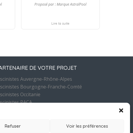
ol
Proposé par :
Marque AstralPool
Lire la suite
ARTENAIRE DE VOTRE PROJET
iscinistes Auvergne-Rhône-Alpes
iscinistes Bourgogne-Franche-Comté
iscinistes Occitanie
iscinistes PACA
NSCRIPTION NEWSLETTERS
Refuser
Voir les préférences