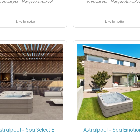
roposé par :
Marque AstralPool
Proposé par :
Marque AstralPo
Lire la suite
Lire la suite
stralpool – Spa Select E
Astralpool – Spa Emotio