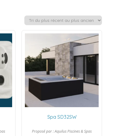
Piscines et impôts
Rénover sa piscine
locaux
Relooker sa piscine
Réseaux de
Rendre sa piscine plus
piscinistes
responsable
Choisir son pisciniste
Fonctionnement de la
piscine
Domotique piscine
Analyse de l’eau
Traitement de l’eau
Réussir l’hivernage
Remise en route
Dépannages courants
Spa SD32SW
Spas
Proposé par :
Aquilus Piscines & Spas