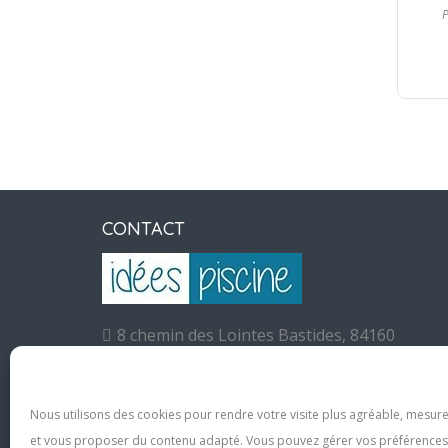
P
CONTACT
8 chemin des Lointes Bastides, 84160
Lourmarin, France
Nous utilisons des cookies pour rendre votre visite plus agréable, mesur
Une question ?
Cliquez ici pour nous contacte
et vous proposer du contenu adapté. Vous pouvez gérer vos préférences 