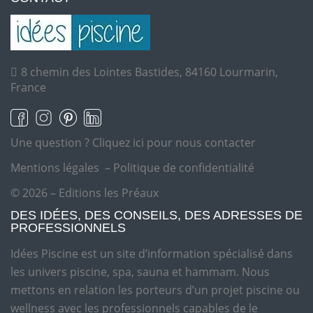
8 chemin des Lointes Bastides, 84160 Lourmarin,
France
Une question ?
Cliquez ici pour nous contacter
Mentions légales
–
Politique de confidentialité
© 2026 – Editions les Préaux
DES IDÉES, DES CONSEILS, DES ADRESSES DE
PROFESSIONNELS
Idées Piscine est un site d’information spécialisé dans
les univers piscine, spa, sauna et hammam. Nous
mettons en relation les porteurs d’un projet piscine ou
wellness avec les professionnels capables de le