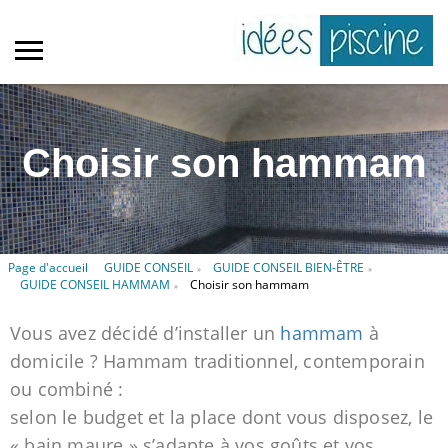
Choisir son hammam
Page d'accueil
GUIDE CONSEIL
GUIDE CONSEIL BIEN-ÊTRE
»
»
GUIDE CONSEIL HAMMAM
Choisir son hammam
»
Vous avez décidé d’installer un
hammam
à
domicile ? Hammam traditionnel, contemporain
ou combiné :
selon le budget et la place dont vous disposez, le
« bain maure » s’adapte à vos goûts et vos