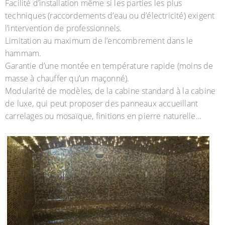
Facilité d’installation même si les parties les plus
techniques (raccordements d’eau ou d’électricité) exigent
l’intervention de professionnels.
Limitation au maximum de l’encombrement dans le
hammam.
Garantie d’une montée en température rapide (moins de
masse à chauffer qu’un maçonné).
Modularité de modèles, de la cabine standard à la cabine
de luxe, qui peut proposer des panneaux accueillant
carrelages ou mosaïque, finitions en pierre naturelle…