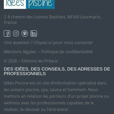
8 chemin des Lointes Bastides, 84160 Lourmarin,
France
Une question ?
Cliquez ici pour nous contacter
Mentions légales
–
Politique de confidentialité
© 2026 – Editions les Préaux
DES IDÉES, DES CONSEILS, DES ADRESSES DE
PROFESSIONNELS
Idées Piscine est un site d’information spécialisé dans
les univers piscine, spa, sauna et hammam. Nous
mettons en relation les porteurs d’un projet piscine ou
wellness avec les professionnels capables de le
réaliser, le rénover ou l’entretenir.