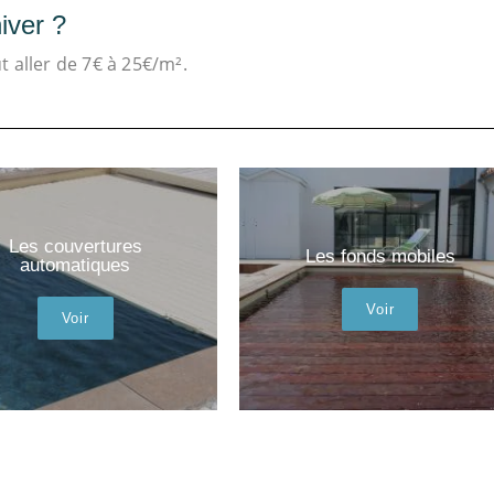
iver ?
 aller de 7€ à 25€/m².
Les couvertures
Les fonds mobiles
automatiques
Voir
Voir