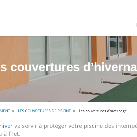
s couvertures d’hivern
»
»
EMENT
LES COUVERTURES DE PISCINE
Les couvertures d’hivernage
hive
r va servir à protéger votre piscine des intemp
 à filet.