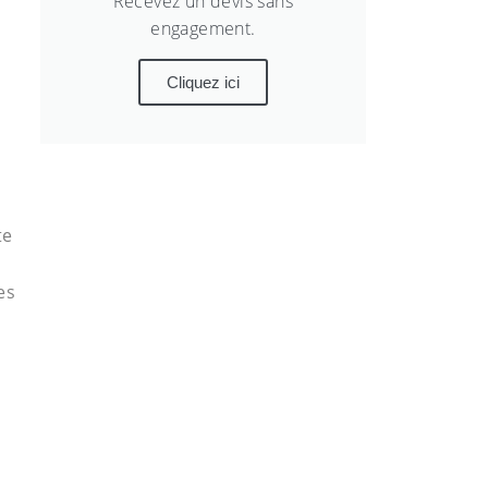
Recevez un devis sans
engagement.
Cliquez ici
te
es