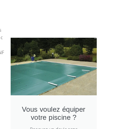
s
nc
NF
Vous voulez équiper
votre piscine ?