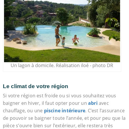
Un lagon à domicile. Réalisation iloé - photo DR
Le climat de votre région
Si votre région est froide ou si vous souhaitez vous
baigner en hiver, il faut opter pour un
abri
avec
chauffage, ou une
piscine intérieure
. C’est l’assurance
de pouvoir se baigner toute l’année, et pour peu que la
pièce s’ouvre bien sur l’extérieur, elle restera très