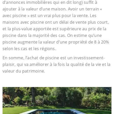
d’annonces immobilières qui en dit long) suffit à
ajouter à la valeur d’une maison. Avoir un terrain «
avec piscine » est un vrai plus pour la vente. Les
maisons avec piscine ont un délai de vente plus court,
et la plus-value apportée est supérieure au prix de la
piscine dans la majorité des cas. On estime qu’une
piscine augmente la valeur d’une propriété de 8 à 20%
selon les cas et les régions.
En somme, l’achat de piscine est un investissement-
plaisir, qui va améliorer à la fois la qualité de la vie et la
valeur du patrimoine.