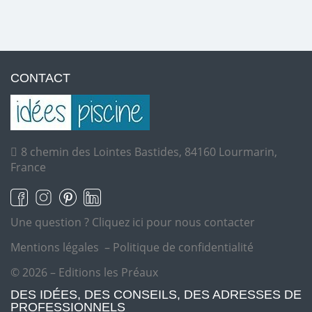
CONTACT
8 chemin des Lointes Bastides, 84160 Lourmarin,
France
Une question ?
Cliquez ici pour nous contacter
Mentions légales
–
Politique de confidentialité
© 2026 – Editions les Préaux
DES IDÉES, DES CONSEILS, DES ADRESSES DE
PROFESSIONNELS