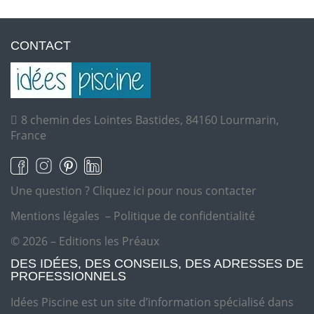
CONTACT
8 chemin des Lointes Bastides, 84160 Lourmarin,
France
Une question ?
Cliquez ici pour nous contacter
Mentions légales
–
Politique de confidentialité
© 2026 – Editions les Préaux
DES IDÉES, DES CONSEILS, DES ADRESSES DE
PROFESSIONNELS
Idées Piscine est un site d’information spécialisé dans