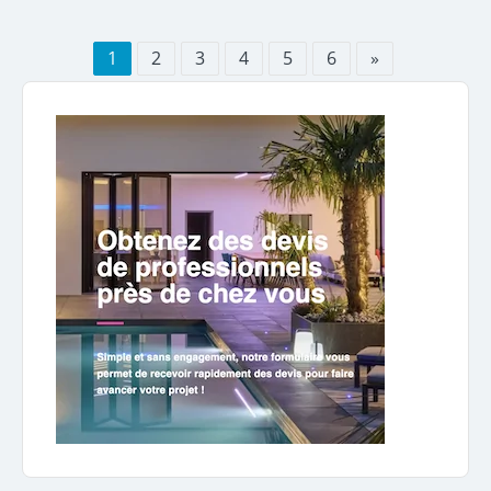
1
2
3
4
5
6
»