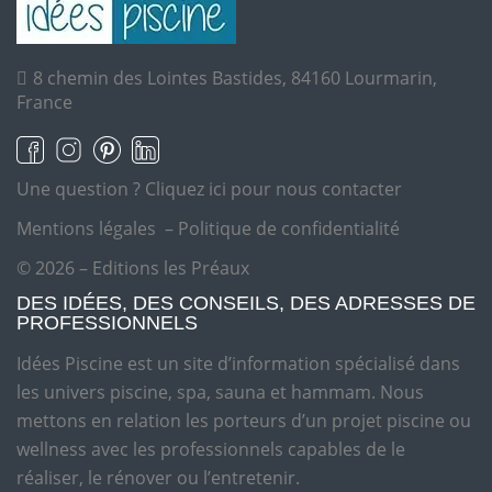
8 chemin des Lointes Bastides, 84160 Lourmarin,
France
Une question ?
Cliquez ici pour nous contacter
Mentions légales
–
Politique de confidentialité
© 2026 – Editions les Préaux
DES IDÉES, DES CONSEILS, DES ADRESSES DE
PROFESSIONNELS
Idées Piscine est un site d’information spécialisé dans
les univers piscine, spa, sauna et hammam. Nous
mettons en relation les porteurs d’un projet piscine ou
wellness avec les professionnels capables de le
réaliser, le rénover ou l’entretenir.