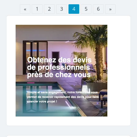
«
1
2
3
4
5
6
»