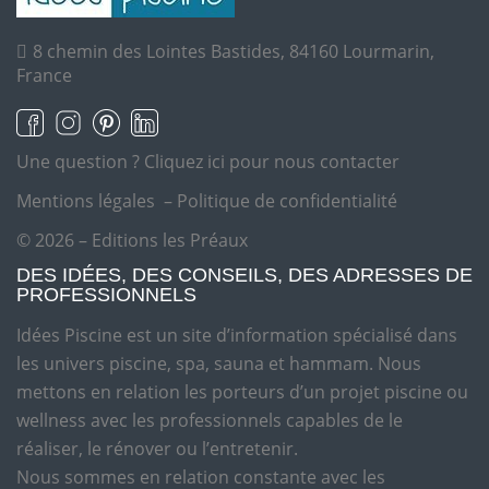
8 chemin des Lointes Bastides, 84160 Lourmarin,
France
Une question ?
Cliquez ici pour nous contacter
Mentions légales
–
Politique de confidentialité
© 2026 – Editions les Préaux
DES IDÉES, DES CONSEILS, DES ADRESSES DE
PROFESSIONNELS
Idées Piscine est un site d’information spécialisé dans
les univers piscine, spa, sauna et hammam. Nous
mettons en relation les porteurs d’un projet piscine ou
wellness avec les professionnels capables de le
réaliser, le rénover ou l’entretenir.
Nous sommes en relation constante avec les