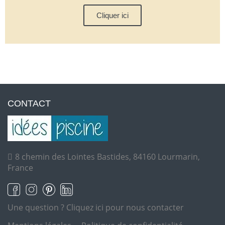
Cliquer ici
CONTACT
8 chemin des Lointes Bastides, 84160 Lourmarin,
France
Une question ?
Cliquez ici pour nous contacter