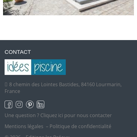
CONTACT
8 chemin des Lointes Bastides, 84160 Lourmarin,
France
Une question ?
Cliquez ici pour nous contacter
Mentions légales
–
Politique de confidentialité