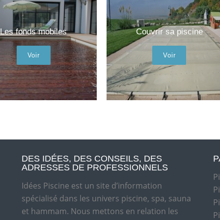
Les fonds mobiles
Couvrir sa piscine
Voir
Voir
DES IDÉES, DES CONSEILS, DES
P
ADRESSES DE PROFESSIONNELS
P
Idées Piscine est un site d’information
P
spécialisé dans les univers piscine, spa, sauna
P
et hammam. Nous mettons en relation les
P