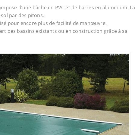
omposé d’une bâche en PVC et de barres en aluminium. L
 sol par des pitons.
orisé pour encore plus de facilité de manœuvre.
part des bassins existants ou en construction grâce à sa