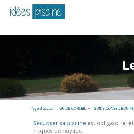
Le
»
Page d'accueil
GUIDE CONSEIL
GUIDE CONSEIL EQUIP
Sécuriser sa piscine
est obligatoire, e
risques de noyade.