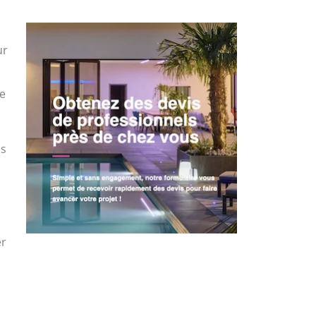
ur
ue
us
er