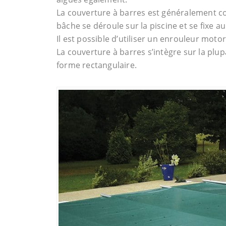
La couverture à barres est généralement c
bâche se déroule sur la piscine et se fixe au
Il est possible d’utiliser un enrouleur mot
La couverture à barres s’intègre sur la plu
forme rectangulaire.