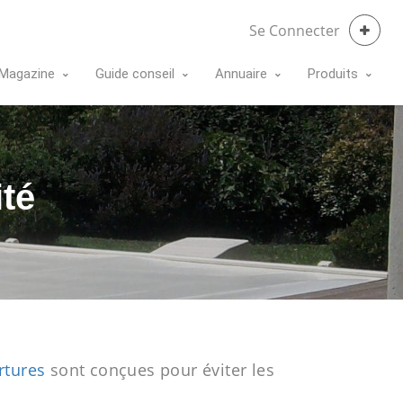
Se Connecter
Magazine
Guide conseil
Annuaire
Produits
ité
rtures
sont conçues pour éviter les