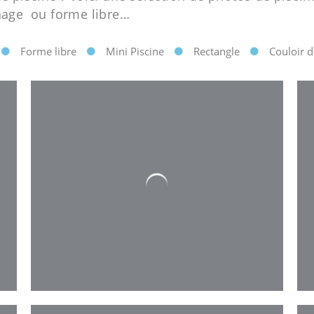
 nage ou forme libre…
Forme libre
Mini Piscine
Rectangle
Couloir 