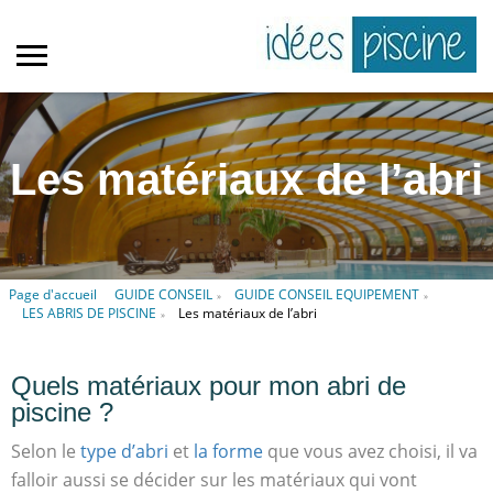
Les matériaux de l’abri
Page d'accueil
GUIDE CONSEIL
GUIDE CONSEIL EQUIPEMENT
»
»
LES ABRIS DE PISCINE
Les matériaux de l’abri
»
Quels matériaux pour mon abri de
piscine ?
Selon le
type d’abri
et
la forme
que vous avez choisi, il va
falloir aussi se décider sur les matériaux qui vont