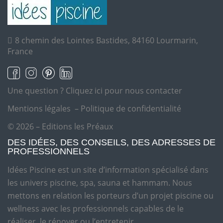
8 chemin des Lointes Bastides, 84160 Lourmarin,
France
Une question ?
Cliquez ici pour nous contacter
Mentions légales
–
Politique de confidentialité
© 2026 – Editions les Préaux
DES IDÉES, DES CONSEILS, DES ADRESSES DE
PROFESSIONNELS
Idées Piscine est un site d’information spécialisé dans
les univers piscine, spa, sauna et hammam. Nous
mettons en relation les porteurs d’un projet piscine ou
wellness avec les professionnels capables de le
réaliser, le rénover ou l’entretenir.