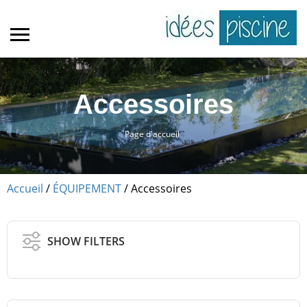
Accessoires
Page d'accueil
Accueil
/
ÉQUIPEMENT
/ Accessoires
SHOW FILTERS
Echelles
Entretien et nettoyage
Petits accessoires