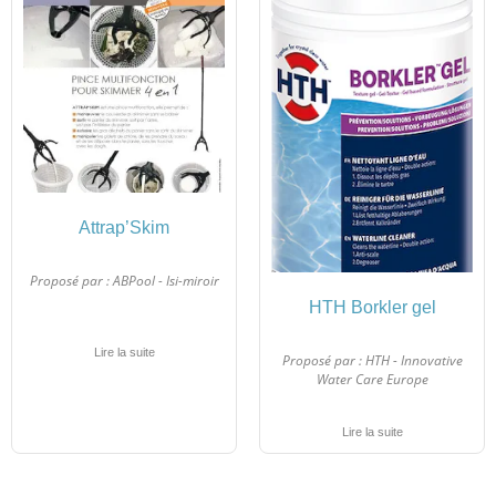
Attrap’Skim
Proposé par :
ABPool - Isi-miroir
HTH Borkler gel
Lire la suite
Proposé par :
HTH - Innovative
Water Care Europe
Lire la suite