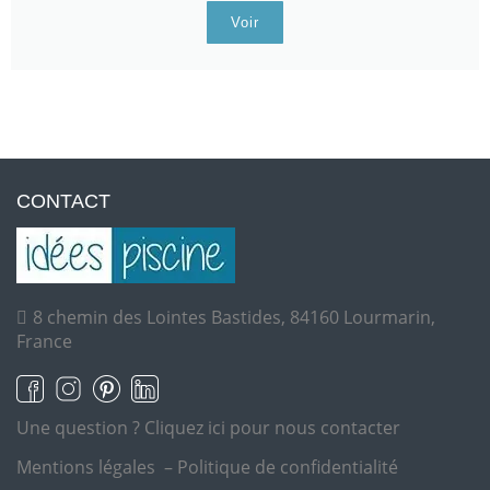
Voir
CONTACT
8 chemin des Lointes Bastides, 84160 Lourmarin,
France
Une question ?
Cliquez ici pour nous contacter
Mentions légales
–
Politique de confidentialité