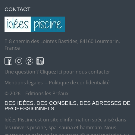
CONTACT
8 chemin des Lointes Bastides, 84160 Lourmarin,
France
Une question ?
Cliquez ici pour nous contacter
Mentions légales
–
Politique de confidentialité
© 2026 – Editions les Préaux
DES IDÉES, DES CONSEILS, DES ADRESSES DE
PROFESSIONNELS
Idées Piscine est un site d’information spécialisé dans
les univers piscine, spa, sauna et hammam. Nous