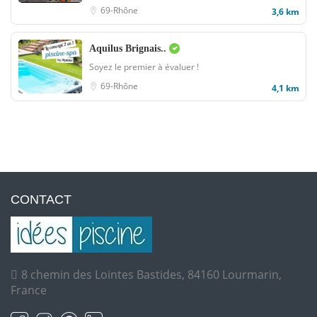
69-Rhône
3,6 km
Aquilus Brignais..
Soyez le premier à évaluer !
69-Rhône
4,1 km
CONTACT
8 chemin des Lointes Bastides, 84160 Lourmarin,
France