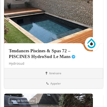
Tendances Piscines & Spas 72 –
PISCINES HydroSud Le Mans
Hydrosud
Itinéraire
Abris
72-Sarthe
Appeler
Jour de fermeture