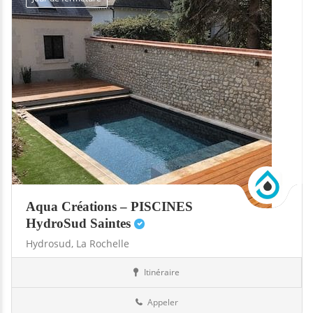
Aqua Créations – PISCINES
HydroSud Saintes
Hydrosud,
La Rochelle
Itinéraire
Abris
17-Charente-Maritime
Appeler