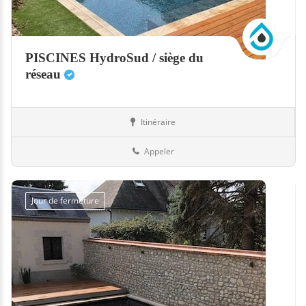
PISCINES HydroSud / siège du
réseau
Itinéraire
Boutiques
33-Gironde
Appeler
Jour de fermeture