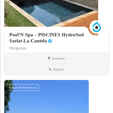
Pool’N Spa – PISCINES HydroSud
Sarlat-La-Canéda
Périgueux
Itinéraire
Boutiques
24-Dordogne
Appeler
Jour de fermeture