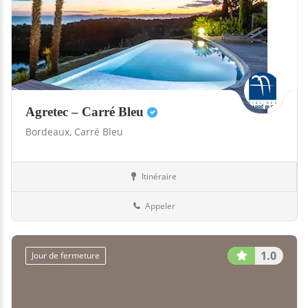
Agretec – Carré Bleu
Bordeaux,
Carré Bleu
Itinéraire
Abris
33-Gironde
Appeler
1.0
Jour de fermeture