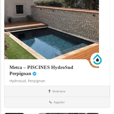
Metca – PISCINES HydroSud
Perpignan
Hydrosud,
Perpignan
Itinéraire
Abris
66-Pyrénées-Orientales
Appeler