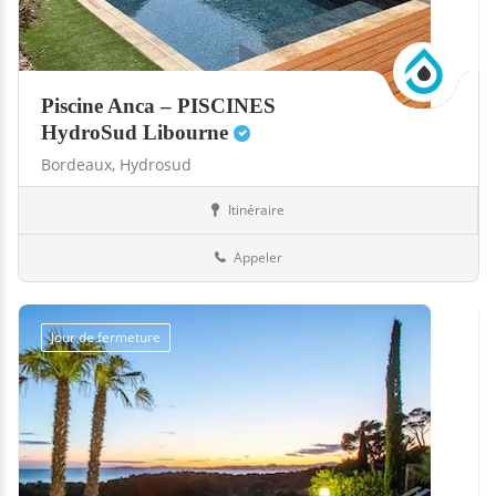
Piscine Anca – PISCINES
HydroSud Libourne
Bordeaux,
Hydrosud
Itinéraire
Boutiques
33-Gironde
Appeler
Jour de fermeture