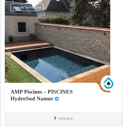
Jour de fermeture
AMP Piscines – PISCINES
HydroSud Namur
Itinéraire
Abris
Belgique