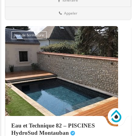
Itinéraire
Abris
35-Ille-et-Vilaine
Appeler
Jour de fermeture
Eau et Technique 82 – PISCINES
HydroSud Montauban