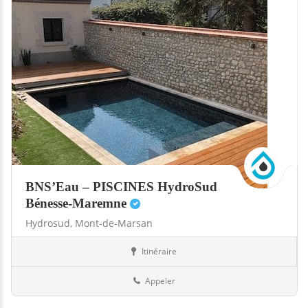
BNS’Eau – PISCINES HydroSud
Bénesse-Maremne
Hydrosud,
Mont-de-Marsan
Itinéraire
Boutiques
40-Landes
Appeler