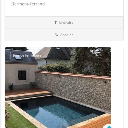
Clermont-Ferrand
Itinéraire
Abris
63-Puy-de-Dôme
Appeler
Jour de fermeture