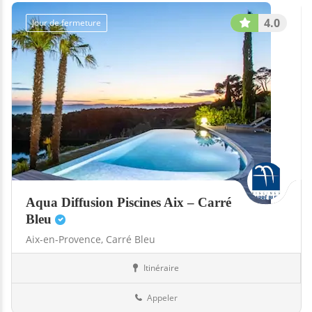
4.0
Jour de fermeture
Aqua Diffusion Piscines Aix – Carré
Bleu
Aix-en-Provence,
Carré Bleu
Itinéraire
Abris
13-Bouches-du-Rhône
Appeler