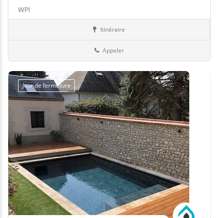
WPI
Itinéraire
Abris
69-Rhône
Appeler
Jour de fermeture