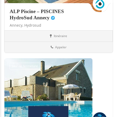
ALP Piscine – PISCINES
HydroSud Annecy
Annecy,
Hydrosud
Itinéraire
Abris
74-Haute-Savoie
Appeler
Jour de fermeture