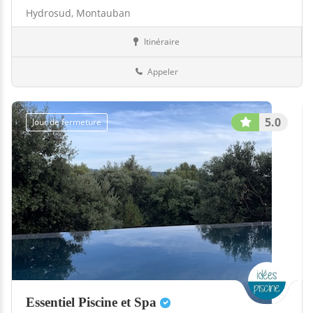
Hydrosud,
Montauban
Itinéraire
Boutiques
82-Tarn-et-Garonne
Appeler
5.0
Jour de fermeture
Essentiel Piscine et Spa