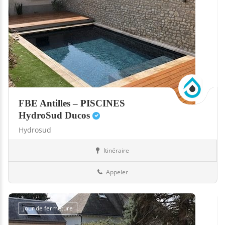
FBE Antilles – PISCINES
HydroSud Ducos
Hydrosud
Itinéraire
Boutiques
972-Martinique
Appeler
Jour de fermeture