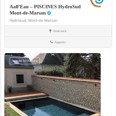
Aall’Eau – PISCINES HydroSud
Mont-de-Marsan
Hydrosud,
Mont-de-Marsan
Itinéraire
Boutiques
40-Landes
Appeler
Jour de fermeture