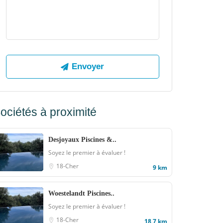
ociétés à proximité
Desjoyaux Piscines &..
Soyez le premier à évaluer !
18-Cher
9 km
Woestelandt Piscines..
Soyez le premier à évaluer !
18-Cher
18,7 km