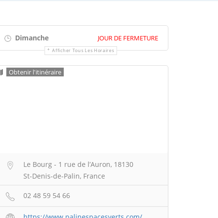
Dimanche
JOUR DE FERMETURE
Afficher Tous Les Horaires
Obtenir l'itinéraire
Le Bourg - 1 rue de l’Auron, 18130
St-Denis-de-Palin, France
02 48 59 54 66
https://www.palinespacesverts.com/