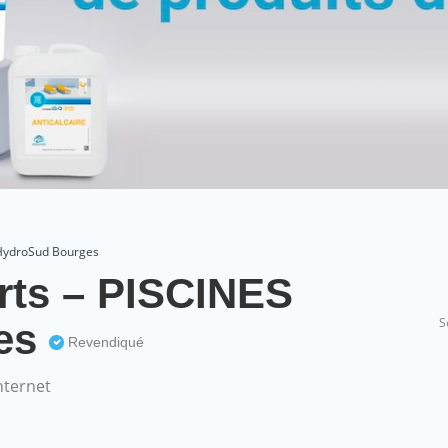
 HydroSud Bourges
rts – PISCINES
S
es
Revendiqué
nternet