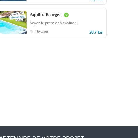
Aquilus Bourges..
Soyez le premier à évaluer !
18-Cher
20,7 km