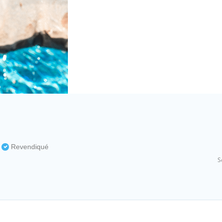
s
Revendiqué
S