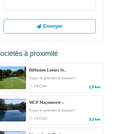
ociétés à proximité
Diffusion Loisirs St..
Soyez le premier à évaluer !
18-Cher
2,9 km
MCP Maçonnerie ̵..
Soyez le premier à évaluer !
18-Cher
3,2 km