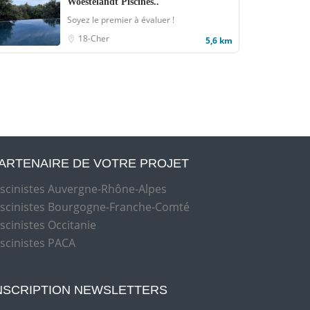
Woestelandt Piscines..
Soyez le premier à évaluer !
18-Cher
5,6 km
ARTENAIRE DE VOTRE PROJET
iscinistes Auvergne-Rhône-Alpes
iscinistes Bourgogne-Franche-Comté
iscinistes Occitanie
iscinistes PACA
NSCRIPTION NEWSLETTERS