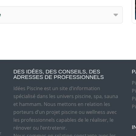
e
DES IDÉES, DES CONSEILS, DES
P
ADRESSES DE PROFESSIONNELS
P
Idées Piscine est un site d’information
P
spécialisé dans les univers piscine, spa, sauna
P
et hammam. Nous mettons en relation les
P
porteurs d’un projet piscine ou wellness avec
les professionnels capables de le réaliser, le
I
rénover ou l’entretenir.
r
Nous sommes en relation constante avec les