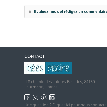
Evaluez-nous et rédigez un commentair
CONTACT
8 chemin des Lointes Bastides, 84160
Lourmarin, France
Une question ?
Cliquez ici pour nous contacte