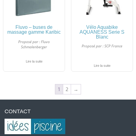
Fluvo – buses de
Vélo Aquabike
massage gamme Karibic
AQUANESS Serie S
Blanc
Proposé par :
Fluvo
Proposé par :
SCP France
Schmalenberger
Lire la suite
Lire la suite
1
2
→
CONTACT