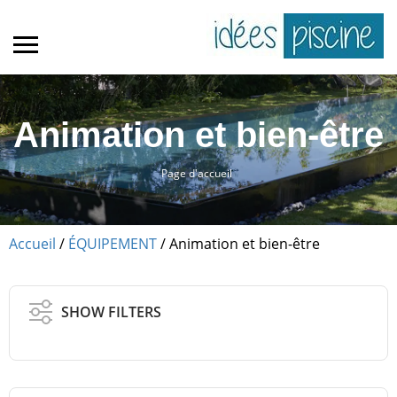
Animation et bien-être
Page d'accueil
Accueil
/
ÉQUIPEMENT
/ Animation et bien-être
SHOW FILTERS
Aquagym
Cascades et lames d’eau
éclairage LED