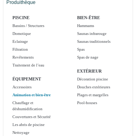
Produithèque
Escaliers balnéo
Massage
PISCINE
BIEN-ÊTRE
Nage à contre-courant
Bassins / Structures
Hammams
Domotique
Saunas infrarouge
Eclairage
Saunas traditionnels
Filtration
Spas
Revêtements
Spas de nage
Traitement de l’eau
EXTÉRIEUR
ÉQUIPEMENT
Décoration piscine
Accessoires
Douches extérieures
Animation et bien-être
Plages et margelles
Chauffage et
Pool-houses
déshumidification
Couvertures et Sécurité
Les abris de piscine
Nettoyage