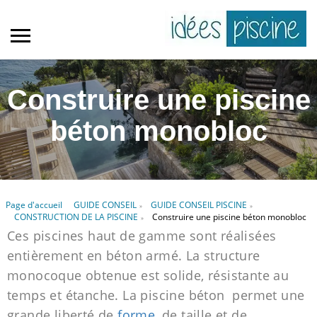
Construire une piscine
béton monobloc
Page d'accueil
GUIDE CONSEIL
GUIDE CONSEIL PISCINE
»
»
CONSTRUCTION DE LA PISCINE
Construire une piscine béton monobloc
»
Ces piscines haut de gamme sont réalisées
entièrement en béton armé. La structure
monocoque obtenue est solide, résistante au
temps et étanche. La piscine béton permet une
grande liberté de
forme
, de taille et de