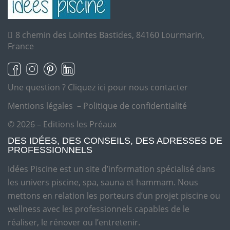
8 chemin des Lointes Bastides, 84160 Lourmarin,
France
Une question ?
Cliquez ici pour nous contacter
Mentions légales
–
Politique de confidentialité
© 2026 – Editions les Préaux
DES IDÉES, DES CONSEILS, DES ADRESSES DE
PROFESSIONNELS
Idées Piscine est un site d’information spécialisé dans
les univers piscine, spa, sauna et hammam. Nous
mettons en relation les porteurs d’un projet piscine ou
wellness avec les professionnels capables de le
réaliser, le rénover ou l’entretenir.