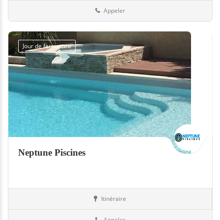
Appeler
Jour de fermeture
Neptune Piscines
Itinéraire
Equipement
13-Bouches-du-Rhône
Appeler