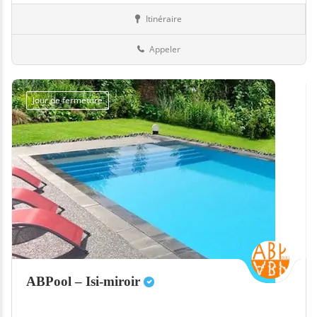
Itinéraire
Equipement
26-Drôme
Appeler
Jour de fermeture
ABPool – Isi-miroir