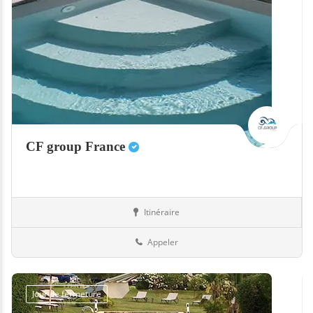
CF group France
Itinéraire
Equipement
35-Ille-et-Vilaine
Appeler
Jour de fermeture