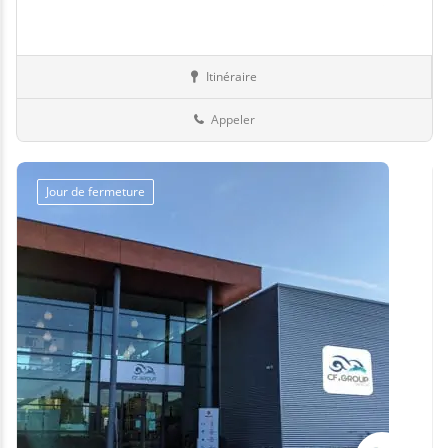
Itinéraire
Equipement
66-Pyrénées-Orientales
Appeler
Jour de fermeture