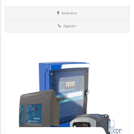
Itinéraire
Equipement
13-Bouches-du-Rhône
Appeler
Jour de fermeture