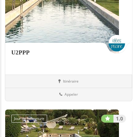
U2PPP
Itinéraire
Equipement
21-Côte-d'Or
Appeler
1.0
Jour de fermeture