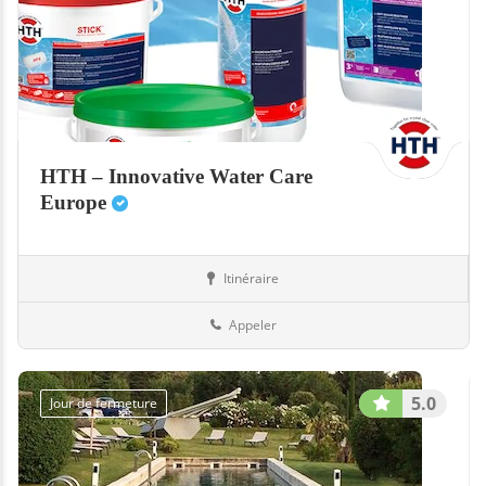
HTH – Innovative Water Care
Europe
Itinéraire
Equipement
37-Indre-et-Loire
Appeler
5.0
Jour de fermeture