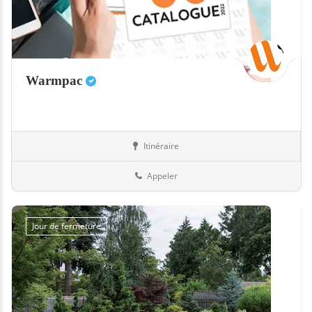
Warmpac
Itinéraire
Equipement
13-Bouches-du-Rhône
Appeler
Jour de fermeture