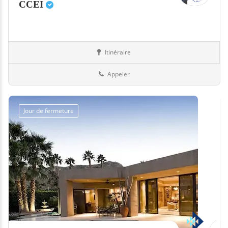
CCEI
Itinéraire
Equipement
13-Bouches-du-Rhône
Appeler
Jour de fermeture