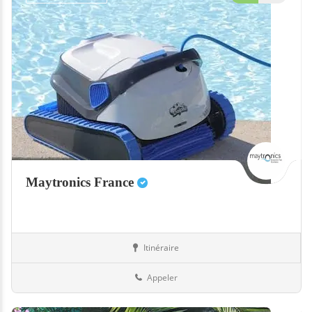
Maytronics France
Itinéraire
Equipement
13-Bouches-du-Rhône
Appeler