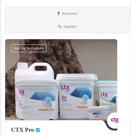
Itinéraire
Equipement
12-Aveyron
Appeler
Jour de fermeture
CTX Pro