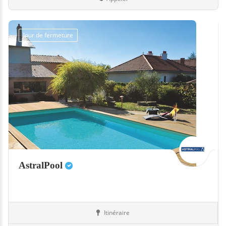
Jour de fermeture
AstralPool
Itinéraire
Equipement
66-Pyrénées-Orientales