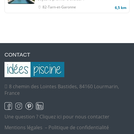
82-Tarn-et-Garonne
6,5 km
CONTACT
8 chemin des Lointes Bastides, 84160 Lourmarin,
France
Une question ?
Cliquez ici pour nous contacter
Mentions légales
–
Politique de confidentialité