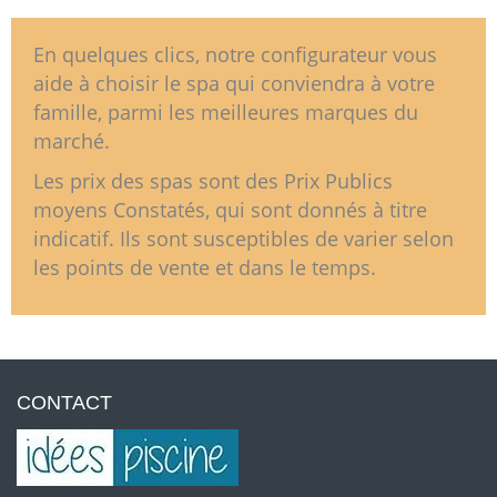
En quelques clics, notre configurateur vous
aide à choisir le spa qui conviendra à votre
famille, parmi les meilleures marques du
marché.
Les prix des spas sont des Prix Publics
moyens Constatés, qui sont donnés à titre
indicatif. Ils sont susceptibles de varier selon
les points de vente et dans le temps.
CONTACT