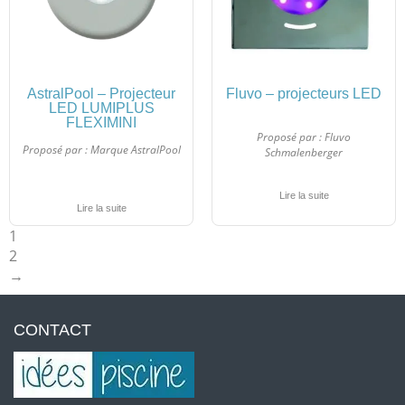
AstralPool – Projecteur
Fluvo – projecteurs LED
LED LUMIPLUS
FLEXIMINI
Proposé par :
Fluvo
Proposé par :
Marque AstralPool
Schmalenberger
Lire la suite
Lire la suite
1
2
→
CONTACT