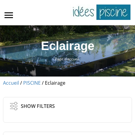
Eclairage
Page d'accueil
Accueil
/
PISCINE
/ Eclairage
SHOW FILTERS
éclairage LED
Nage à contre-courant