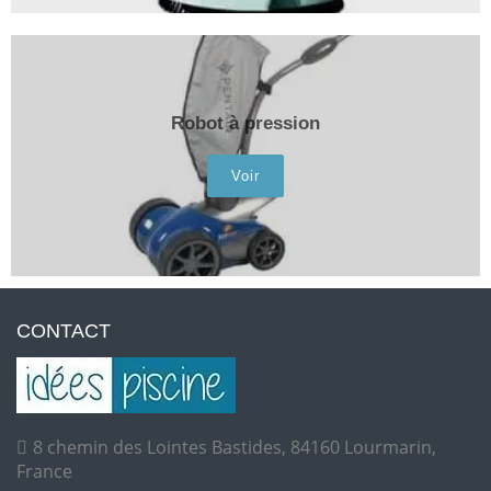
Robot à pression
Voir
CONTACT
8 chemin des Lointes Bastides, 84160 Lourmarin,
France