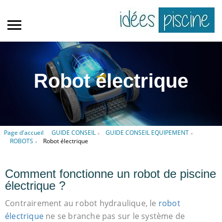
Robot électrique
Page d'accueil
GUIDE CONSEIL
GUIDE CONSEIL EQUIPEMENT
»
»
ROBOTS
Robot électrique
»
Comment fonctionne un robot de piscine
électrique ?
Contrairement au robot hydraulique, le
robot
électrique
ne se branche pas sur le système de