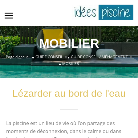
MOBILIER
»
»
Page d'accueil
GUIDE CONSEIL
GUIDE CONSEIL AMÉNAGEMENT
MOBILIER
Lézarder au bord de l'eau
La piscine est un lieu de vie où l’on partage des
moments de déconnexion, dans le calme ou dans