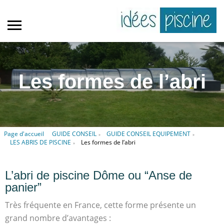
Les formes de l’abri
Page d'accueil
GUIDE CONSEIL
GUIDE CONSEIL EQUIPEMENT
»
»
LES ABRIS DE PISCINE
Les formes de l’abri
»
L’abri de piscine Dôme ou “Anse de
panier”
Très fréquente en France, cette forme présente un
grand nombre d’avantages :