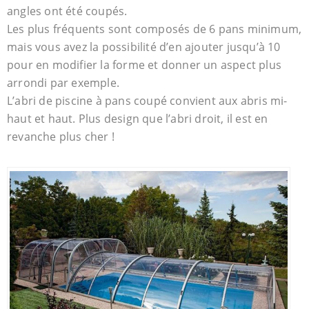
angles ont été coupés.
Les plus fréquents sont composés de 6 pans minimum,
mais vous avez la possibilité d’en ajouter jusqu’à 10
pour en modifier la forme et donner un aspect plus
arrondi par exemple.
L’abri de piscine à pans coupé convient aux abris mi-
haut et haut. Plus design que l’abri droit, il est en
revanche plus cher !