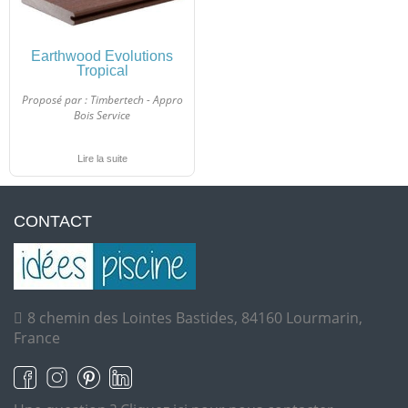
Earthwood Evolutions
Tropical
Proposé par :
Timbertech - Appro
Bois Service
Lire la suite
CONTACT
8 chemin des Lointes Bastides, 84160 Lourmarin,
France