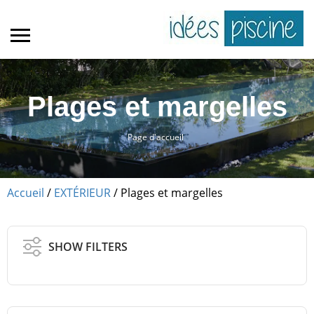
Plages et margelles
Page d'accueil
Accueil
/
EXTÉRIEUR
/ Plages et margelles
SHOW FILTERS
Dallages pierre reconstituée – béton
Lames de terrasse composite