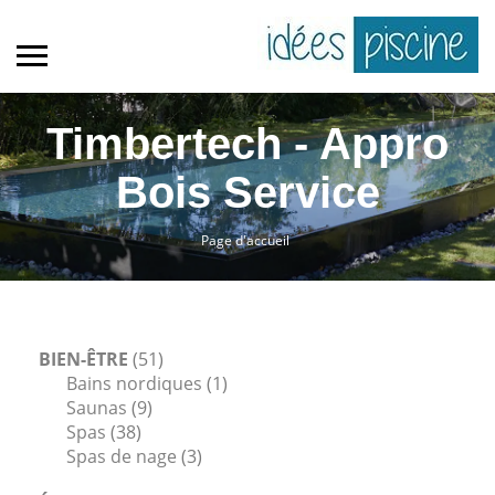
Timbertech - Appro
Bois Service
Page d'accueil
BIEN-ÊTRE
(51)
Bains nordiques
(1)
Saunas
(9)
Spas
(38)
Spas de nage
(3)