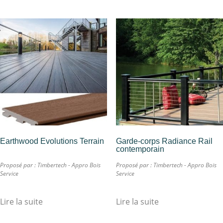
Earthwood Evolutions Terrain
Garde-corps Radiance Rail
contemporain
Proposé par :
Timbertech - Appro Bois
Proposé par :
Timbertech - Appro Bois
Service
Service
Lire la suite
Lire la suite