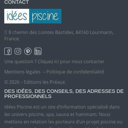
CONTACT
8 chemin des Lointes Bastides, 84160 Lourmarin,
France
Une question ?
Cliquez ici pour nous contacter
Mentions légales
–
Politique de confidentialité
© 2026 – Editions les Préaux
DES IDÉES, DES CONSEILS, DES ADRESSES DE
PROFESSIONNELS
Idées Piscine est un site d’information spécialisé dans
les univers piscine, spa, sauna et hammam. Nous
mettons en relation les porteurs d’un projet piscine ou