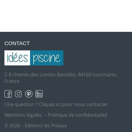
CONTACT
8 chemin des Lointes Bastides, 84160 Lourmarin,
France
Une question ?
Cliquez ici pour nous contacter
Mentions légales
–
Politique de confidentialité
© 2026 – Editions les Préaux