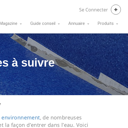
Se Connecter
Magazine
Guide conseil
Annuaire
Produits
es à suivre
e
 environnement
, de nombreuses
 et la façon d’entrer dans l’eau. Voici