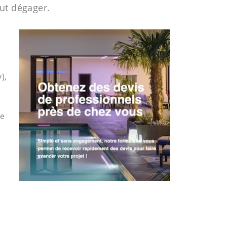
eut dégager.
),
le