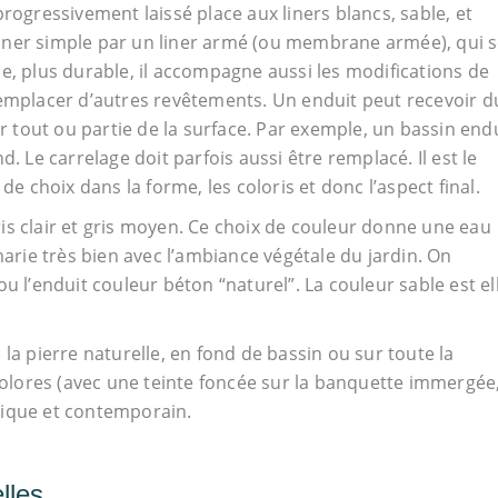
rogressivement laissé place aux liners blancs, sable, et
n liner simple par un liner armé (ou membrane armée), qui 
e, plus durable, il accompagne aussi les modifications de
remplacer d’autres revêtements. Un enduit peut recevoir d
ur tout ou partie de la surface. Par exemple, un bassin end
. Le carrelage doit parfois aussi être remplacé. Il est le
de choix dans la forme, les coloris et donc l’aspect final.
is clair et gris moyen. Ce choix de couleur donne une eau
marie très bien avec l’ambiance végétale du jardin. On
u l’enduit couleur béton “naturel”. La couleur sable est el
e la pierre naturelle, en fond de bassin ou sur toute la
icolores (avec une teinte foncée sur la banquette immergée
hique et contemporain.
lles