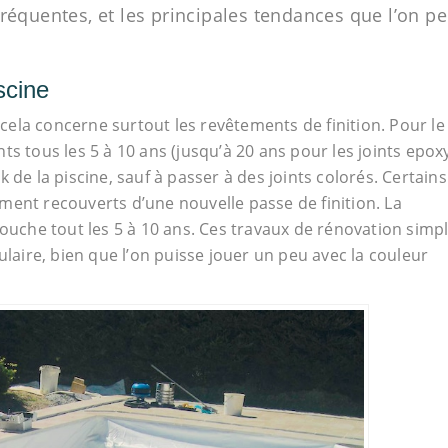
fréquentes, et les principales tendances que l’on p
scine
 cela concerne surtout les revêtements de finition. Pour le
ints tous les 5 à 10 ans (jusqu’à 20 ans pour les joints epoxy
 de la piscine, sauf à passer à des joints colorés. Certains
ment recouverts d’une nouvelle passe de finition. La
couche tout les 5 à 10 ans. Ces travaux de rénovation simp
ire, bien que l’on puisse jouer un peu avec la couleur