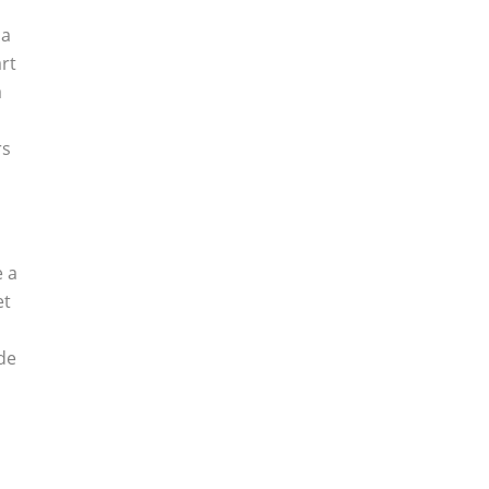
la
art
a
rs
e a
et
de