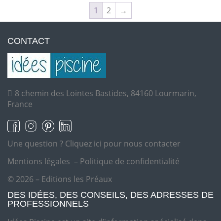
1
2
→
CONTACT
8 chemin des Lointes Bastides, 84160 Lourmarin,
France
Une question ?
Cliquez ici pour nous contacter
Mentions légales
–
Politique de confidentialité
© 2026 – Editions les Préaux
DES IDÉES, DES CONSEILS, DES ADRESSES DE
PROFESSIONNELS