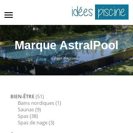
Marque AstralPool
Page d'accueil
BIEN-ÊTRE
(51)
Bains nordiques
(1)
Saunas
(9)
Spas
(38)
Spas de nage
(3)