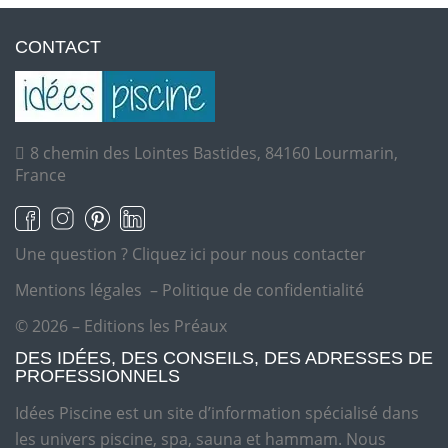
CONTACT
8 chemin des Lointes Bastides, 84160 Lourmarin,
France
Une question ?
Cliquez ici pour nous contacter
Mentions légales
–
Politique de confidentialité
© 2026 – Editions les Préaux
DES IDÉES, DES CONSEILS, DES ADRESSES DE
PROFESSIONNELS
Idées Piscine est un site d’information spécialisé dans
les univers piscine, spa, sauna et hammam. Nous