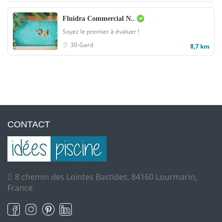
Fluidra Commercial N..
Soyez le premier à évaluer !
30-Gard
8,7 km
CONTACT
8 chemin des Lointes Bastides, 84160 Lourmarin,
France