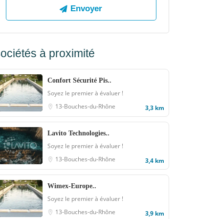
ociétés à proximité
Confort Sécurité Pis..
Soyez le premier à évaluer !
13-Bouches-du-Rhône
3,3 km
Lavito Technologies..
Soyez le premier à évaluer !
13-Bouches-du-Rhône
3,4 km
Wimex-Europe..
Soyez le premier à évaluer !
13-Bouches-du-Rhône
3,9 km