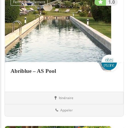
1.0
Fermé actuellement
Abriblue – AS Pool
Itinéraire
Equipement
72-Sarthe
Appeler