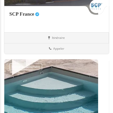
SCP France
Itinéraire
Equipement
12-Aveyron
Appeler
Fermé actuellement