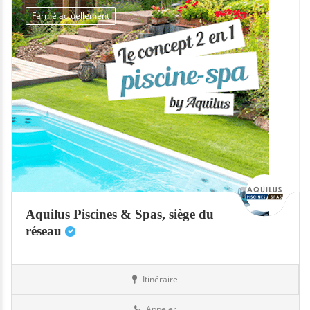
Fermé actuellement
Aquilus Piscines & Spas, siège du
réseau
Itinéraire
Abris
26-Drôme
Appeler