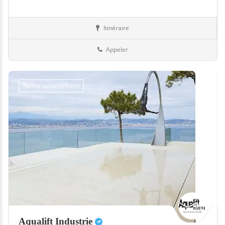
Itinéraire
Equipement
67-Bas-Rhin
Appeler
Fermé actuellement
Aqualift Industrie