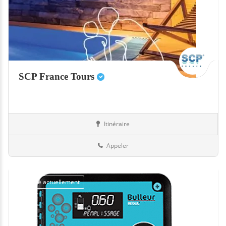
SCP France Tours
Itinéraire
Equipement
37-Indre-et-Loire
Appeler
Fermé actuellement