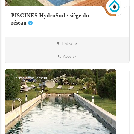
PISCINES HydroSud / siège du
réseau
Itinéraire
Boutiques
33-Gironde
Appeler
Fermé actuellement