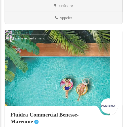
Itinéraire
Equipement
91-Essonne
Appeler
Fermé actuellement
Fluidra Commercial Benesse-
Maremne