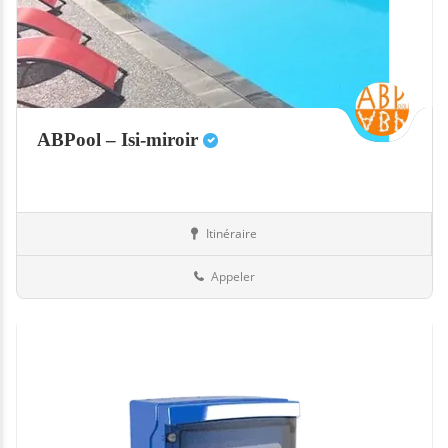
ABPool – Isi-miroir
Itinéraire
Equipement
13-Bouches-du-Rhône
Appeler
Fermé actuellement