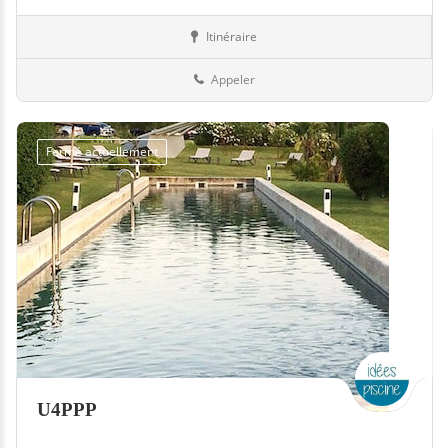
Itinéraire
Equipement
12-Aveyron
Appeler
Fermé actuellement
U4PPP