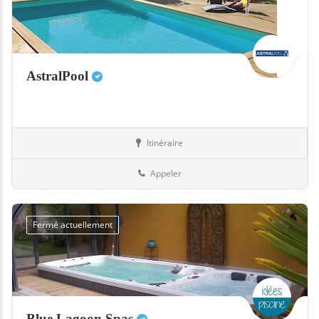
AstralPool
Itinéraire
Equipement
66-Pyrénées-Orientales
Appeler
Fermé actuellement
Blue Lagoon Spas