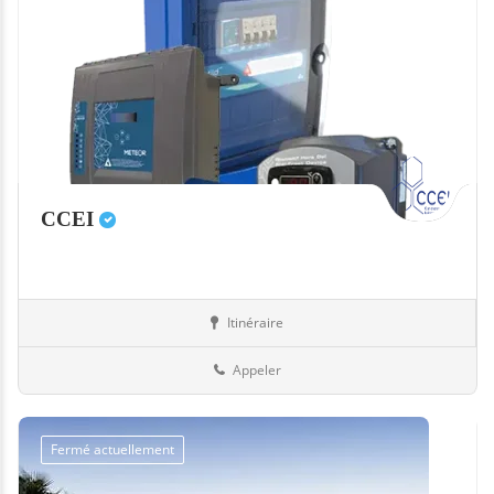
CCEI
Itinéraire
Equipement
13-Bouches-du-Rhône
Appeler
Fermé actuellement