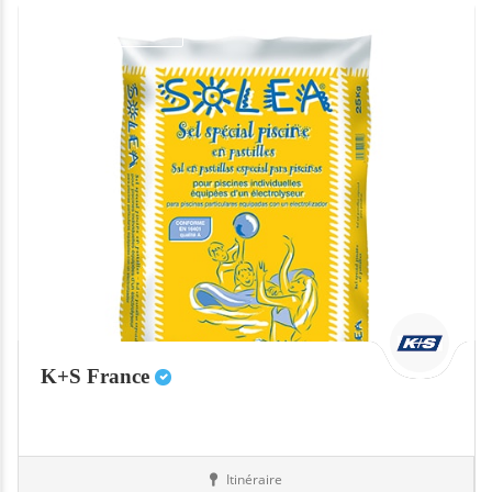
Fermé actuellement
K+S France
Itinéraire
Equipement
51-Marne