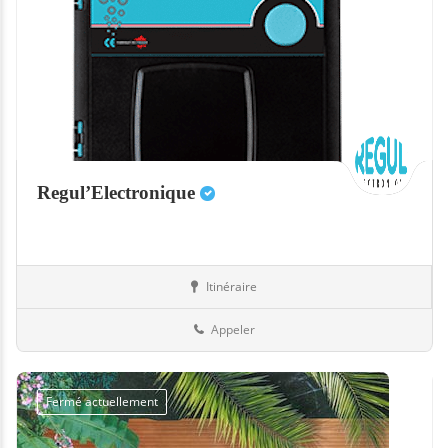
Regul’Electronique
Itinéraire
Equipement
83-Var
Appeler
Fermé actuellement