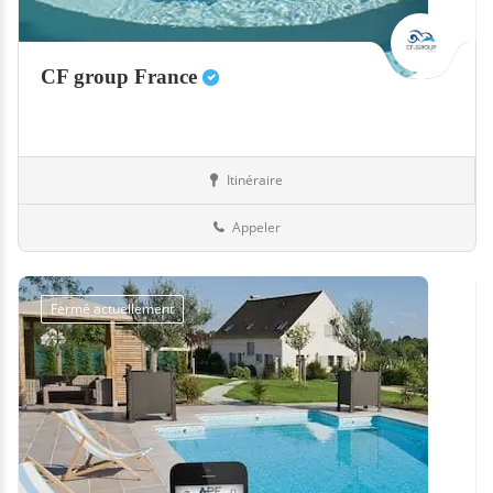
CF group France
Itinéraire
Equipement
35-Ille-et-Vilaine
Appeler
Fermé actuellement