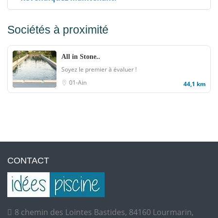
Sociétés à proximité
All in Stone..
Soyez le premier à évaluer !
01-Ain
44,1 km
CONTACT
8 chemin des Lointes Bastides, 84160 Lourmarin,