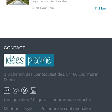
Soyez le premier à évaluer !
68-Haut-Rhin
11,8 km
CONTACT
8 chemin des Lointes Bastides, 84160 Lourmarin,
France
Une question ?
Cliquez ici pour nous contacter
Mentions légales
–
Politique de confidentialité