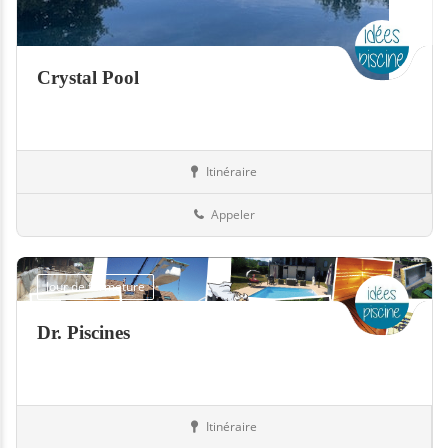
Crystal Pool
Itinéraire
Piscines
Suisse
Appeler
Jour de fermeture
Dr. Piscines
Itinéraire
Abris
Suisse