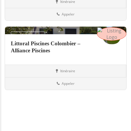
Itinéraire
Piscines
Suisse
Appeler
Jour de fermeture
Littoral Piscines Colombier –
Alliance Piscines
Itinéraire
Piscines
Suisse
Appeler