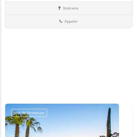
Itinéraire
Piscines
Suisse
Appeler
Jour de fermeture