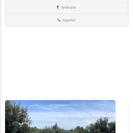
Itinéraire
Hammams
Suisse
Appeler