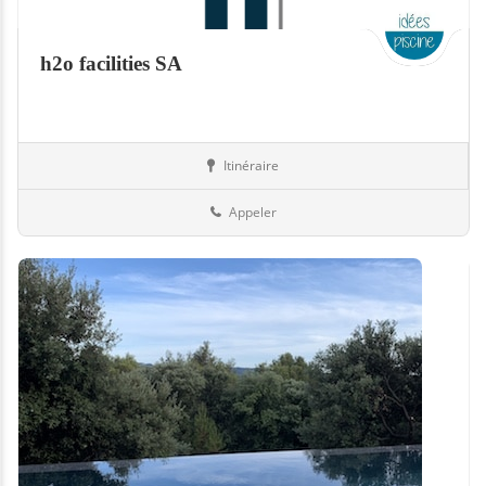
h2o facilities SA
Itinéraire
Piscines
Suisse
Appeler