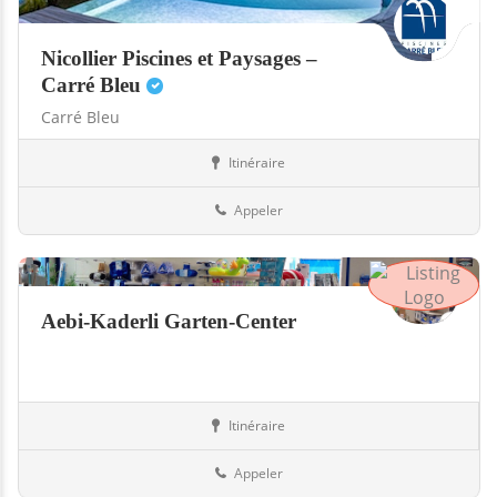
Nicollier Piscines et Paysages –
Carré Bleu
Carré Bleu
Itinéraire
Abris
Suisse
Appeler
Aebi-Kaderli Garten-Center
Itinéraire
Boutiques
Suisse
Appeler