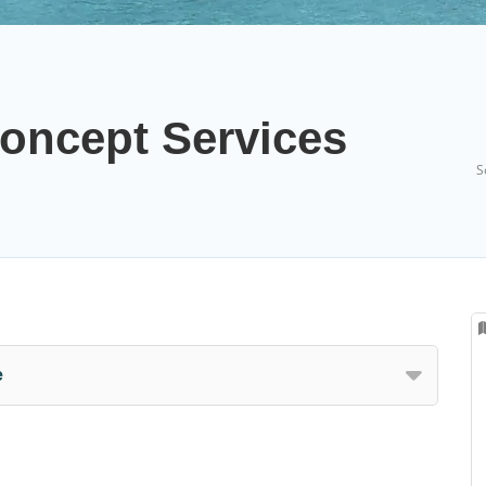
oncept Services
S
e