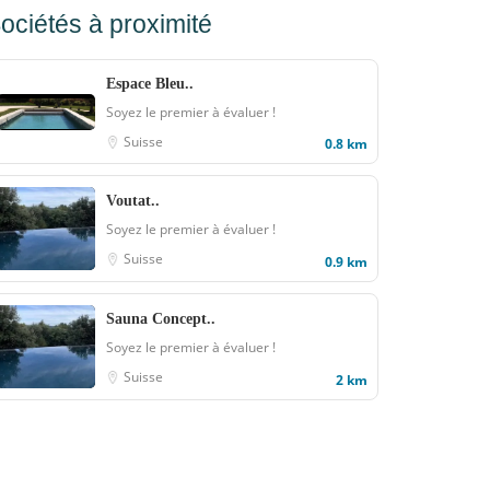
ociétés à proximité
Espace Bleu..
Soyez le premier à évaluer !
Suisse
0.8 km
Voutat..
Soyez le premier à évaluer !
Suisse
0.9 km
Sauna Concept..
Soyez le premier à évaluer !
Suisse
2 km