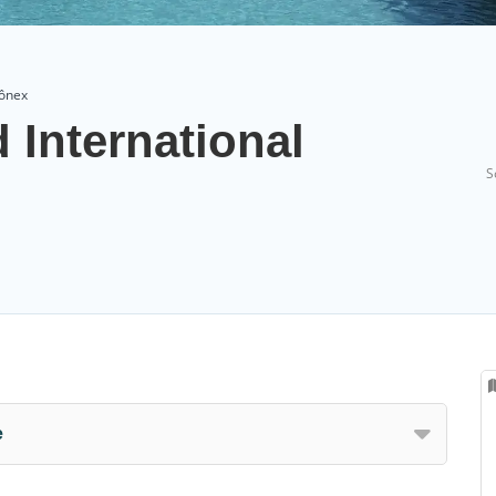
hônex
 International
S
e