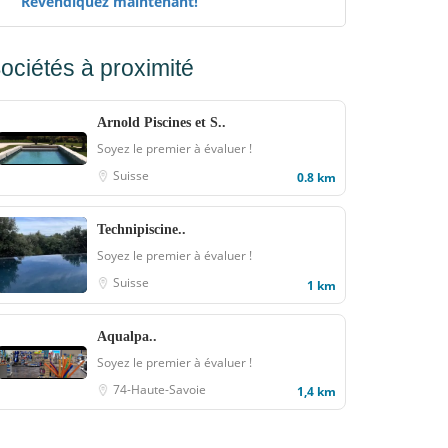
Revendiquez maintenant!
ociétés à proximité
Arnold Piscines et S..
Soyez le premier à évaluer !
Suisse
0.8 km
Technipiscine..
Soyez le premier à évaluer !
Suisse
1 km
Aqualpa..
Soyez le premier à évaluer !
74-Haute-Savoie
1,4 km