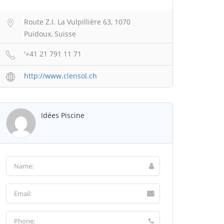
Route Z.I. La Vulpillière 63, 1070
Puidoux, Suisse
'+41 21 791 11 71
http://www.clensol.ch
Idées Piscine