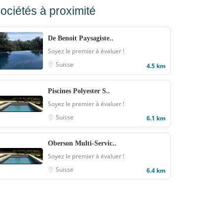
ociétés à proximité
De Benoit Paysagiste..
Soyez le premier à évaluer !
Suisse
4.5 km
Piscines Polyester S..
Soyez le premier à évaluer !
Suisse
6.1 km
Oberson Multi-Servic..
Soyez le premier à évaluer !
Suisse
6.4 km