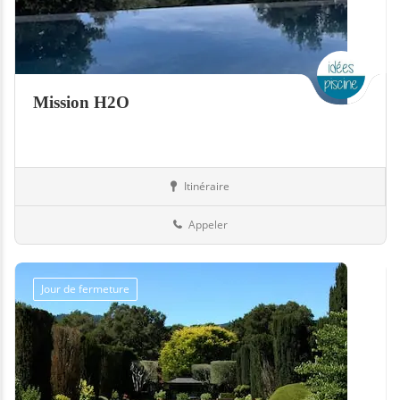
Mission H2O
Itinéraire
Piscines
92-Hauts-de-Seine
Appeler
Jour de fermeture