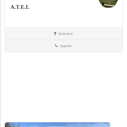
A.T.E.L
Itinéraire
Piscines
87-Haute-Vienne
Appeler