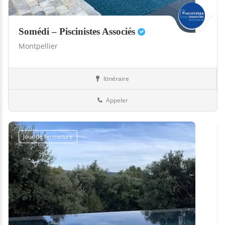
Somédi – Piscinistes Associés
Montpellier
Itinéraire
Boutiques
34-Hérault
Appeler
Jour de fermeture