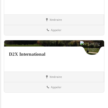
Itinéraire
Piscines
31-Haute-Garonne
Appeler
D2X International
Itinéraire
Piscines
75-Paris
Appeler