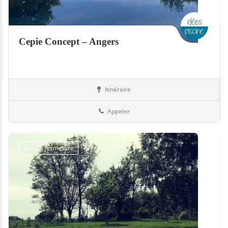
Cepie Concept – Angers
Itinéraire
Abris
49-Maine-et-Loire
Appeler
Jour de fermeture