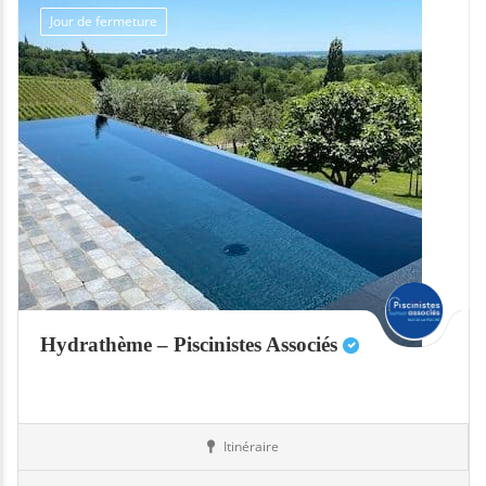
Jour de fermeture
Hydrathème – Piscinistes Associés
Itinéraire
Abris
49-Maine-et-Loire