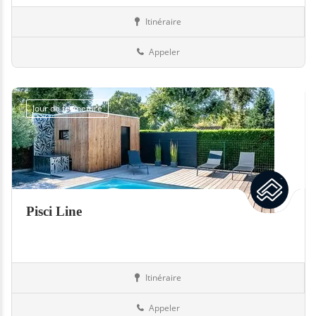
Itinéraire
Piscines
82-Tarn-et-Garonne
Appeler
Jour de fermeture
Pisci Line
Itinéraire
Piscines
35-Ille-et-Vilaine
Appeler