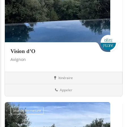
Vision d’O
Avignon
Itinéraire
Piscines
84-Vaucluse
Appeler
Jour de fermeture