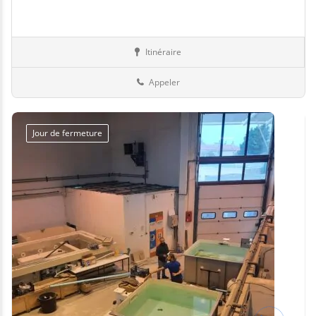
Itinéraire
Piscines
71-Saône-et-Loire
Appeler
Jour de fermeture