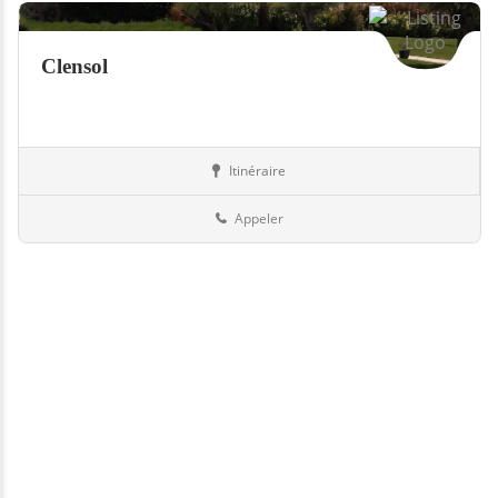
Clensol
Itinéraire
Piscines
Suisse
Appeler