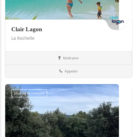
Clair Lagon
La Rochelle
Itinéraire
Jardin
17-Charente-Maritime
Appeler
Jour de fermeture