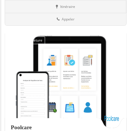
Itinéraire
Boutiques
49-Maine-et-Loire
Appeler
Jour de fermeture
Poolcare