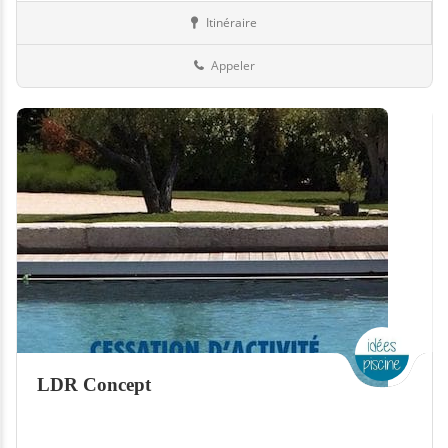
Itinéraire
Piscines
35-Ille-et-Vilaine
Appeler
LDR Concept