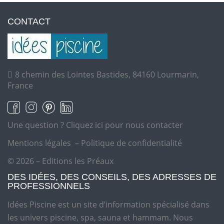
CONTACT
8 chemin des Lointes Bastides, 84160 Lourmarin,
France
Une question ?
Cliquez ici pour nous contacter
Mentions légales
–
Politique de confidentialité
© 2026 – Editions les Préaux
DES IDÉES, DES CONSEILS, DES ADRESSES DE
PROFESSIONNELS
Idées Piscine est un site d’information spécialisé dans
les univers piscine, spa, sauna et hammam. Nous