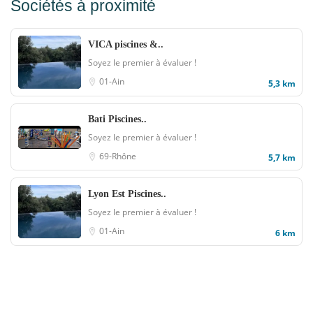
Sociétés à proximité
VICA piscines &..
Soyez le premier à évaluer !
01-Ain
5,3 km
Bati Piscines..
Soyez le premier à évaluer !
69-Rhône
5,7 km
Lyon Est Piscines..
Soyez le premier à évaluer !
01-Ain
6 km