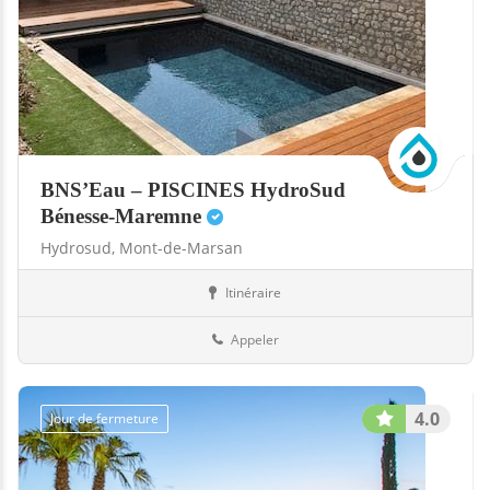
BNS’Eau – PISCINES HydroSud
Bénesse-Maremne
Hydrosud,
Mont-de-Marsan
Itinéraire
Boutiques
40-Landes
Appeler
4.0
Jour de fermeture