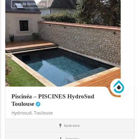
Jour de fermeture
Piscinéa – PISCINES HydroSud
Toulouse
Hydrosud,
Toulouse
Itinéraire
Abris
31-Haute-Garonne
Appeler