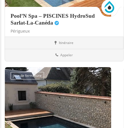
Pool’N Spa – PISCINES HydroSud
Sarlat-La-Canéda
Périgueux
Itinéraire
Boutiques
24-Dordogne
Appeler
Jour de fermeture