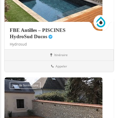
FBE Antilles – PISCINES
HydroSud Ducos
Hydrosud
Itinéraire
Boutiques
972-Martinique
Appeler
Jour de fermeture