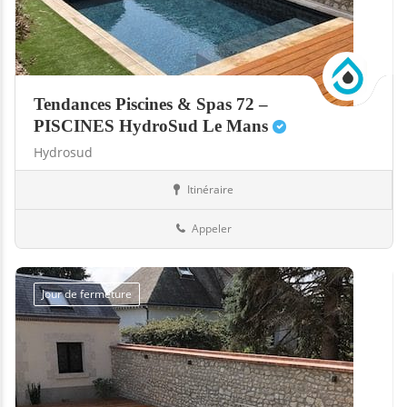
Tendances Piscines & Spas 72 –
PISCINES HydroSud Le Mans
Hydrosud
Itinéraire
Abris
72-Sarthe
Appeler
Jour de fermeture