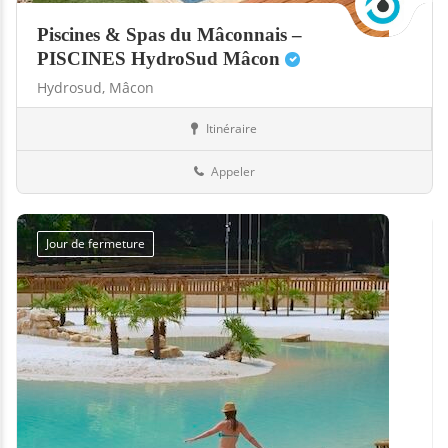
Piscines & Spas du Mâconnais –
PISCINES HydroSud Mâcon
Hydrosud,
Mâcon
Itinéraire
Boutiques
71-Saône-et-Loire
Appeler
Jour de fermeture