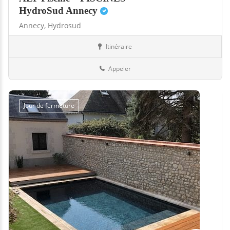
HydroSud Annecy
Annecy,
Hydrosud
Itinéraire
Abris
74-Haute-Savoie
Appeler
Jour de fermeture