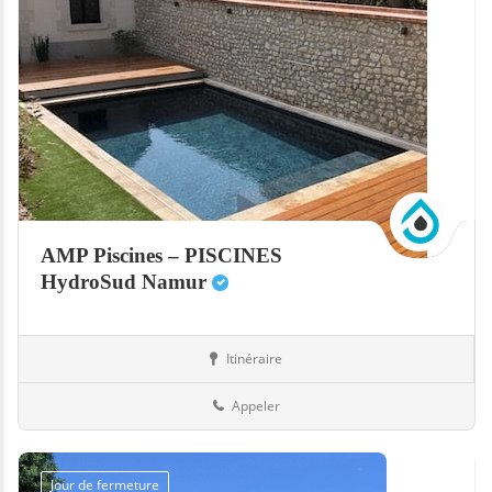
AMP Piscines – PISCINES
HydroSud Namur
Itinéraire
Abris
Belgique
Appeler
Jour de fermeture