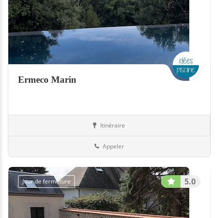
Ermeco Marin
Itinéraire
Abris
74-Haute-Savoie
Appeler
5.0
Jour de fermeture