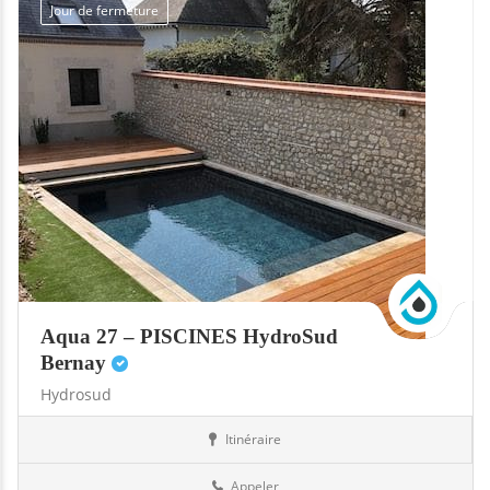
Jour de fermeture
Aqua 27 – PISCINES HydroSud
Bernay
Hydrosud
Itinéraire
Abris
27-Eure
Appeler