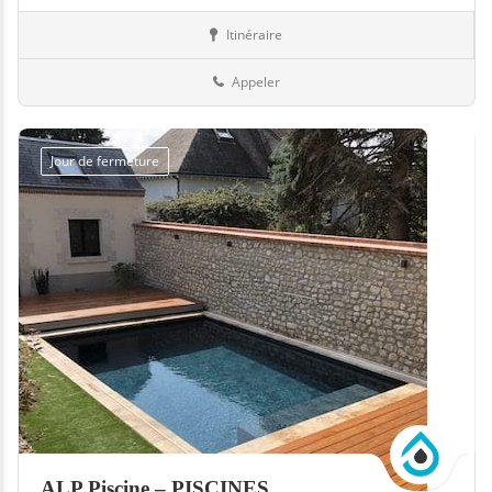
Itinéraire
Abris
35-Ille-et-Vilaine
Appeler
Jour de fermeture
ALP Piscine – PISCINES