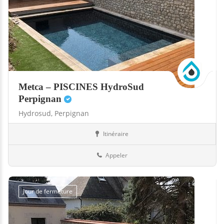
Metca – PISCINES HydroSud
Perpignan
Hydrosud,
Perpignan
Itinéraire
Abris
66-Pyrénées-Orientales
Appeler
Jour de fermeture