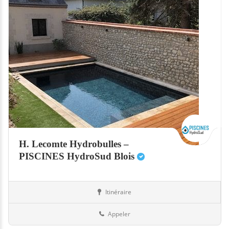
H. Lecomte Hydrobulles –
PISCINES HydroSud Blois
Itinéraire
Abris
41-Loir-et-Cher
Appeler