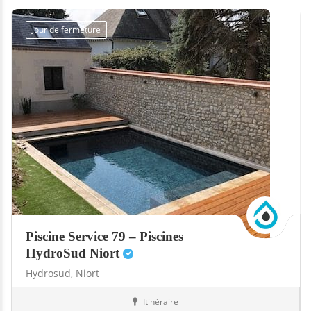
Jour de fermeture
Piscine Service 79 – Piscines
HydroSud Niort
Hydrosud,
Niort
Itinéraire
Abris
79-Deux-Sèvres