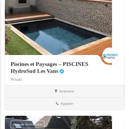
Piscines et Paysages – PISCINES
HydroSud Les Vans
Privas
Itinéraire
Abris
07-Ardèche
Appeler
Jour de fermeture