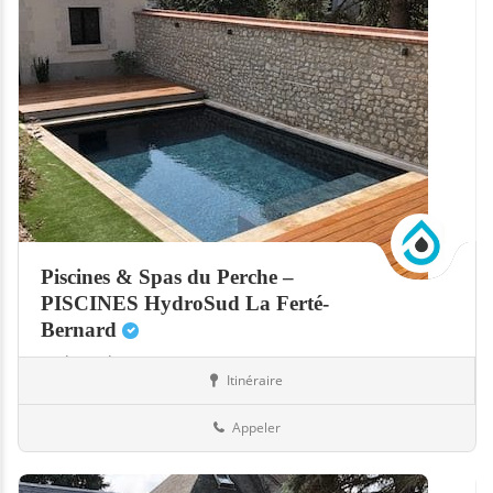
Piscines & Spas du Perche –
PISCINES HydroSud La Ferté-
Bernard
Hydrosud
Itinéraire
Abris
72-Sarthe
Appeler