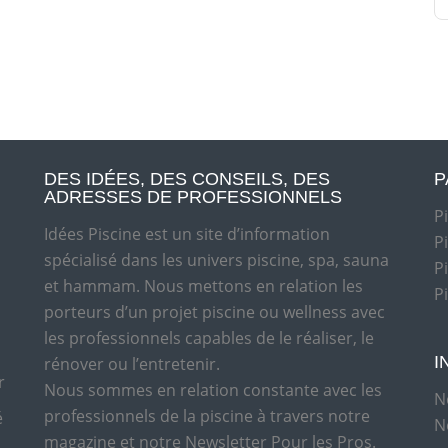
DES IDÉES, DES CONSEILS, DES
P
ADRESSES DE PROFESSIONNELS
P
Idées Piscine est un site d’information
P
spécialisé dans les univers piscine, spa, sauna
P
et hammam. Nous mettons en relation les
P
porteurs d’un projet piscine ou wellness avec
les professionnels capables de le réaliser, le
I
rénover ou l’entretenir.
r
Nous sommes en relation constante avec les
N
professionnels de la piscine à travers notre
é
N
magazine et notre Newsletter Pour les Pros.