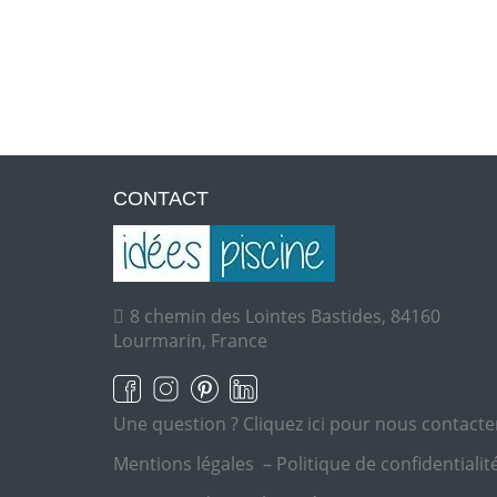
CONTACT
8 chemin des Lointes Bastides, 84160
Lourmarin, France
Une question ?
Cliquez ici pour nous contacte
Mentions légales
–
Politique de confidentialit