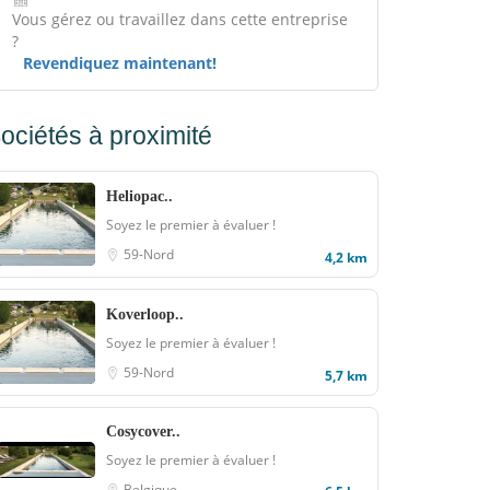
Vous gérez ou travaillez dans cette entreprise
?
Revendiquez maintenant!
ociétés à proximité
Heliopac..
Soyez le premier à évaluer !
59-Nord
4,2 km
Koverloop..
Soyez le premier à évaluer !
59-Nord
5,7 km
Cosycover..
Soyez le premier à évaluer !
Belgique